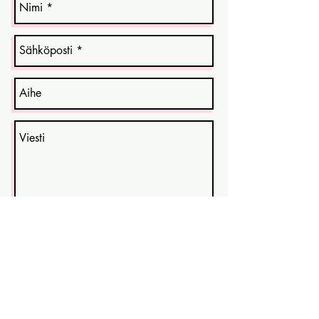
Lähetä
SielunLiike
Niina Ailovuo