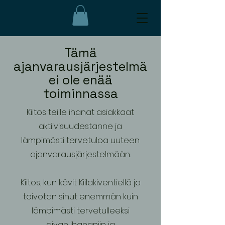
Tämä
ajanvarausjärjestelmä
ei ole enää
toiminnassa
Kiitos teille ihanat asiakkaat
aktiivisuudestanne ja
lämpimästi tervetuloa uuteen
ajanvarausjärjestelmään.
Kiitos, kun kävit Kiilakiventiellä ja
toivotan sinut enemmän kuin
lämpimästi tervetulleeksi
aivan ihananiin ja