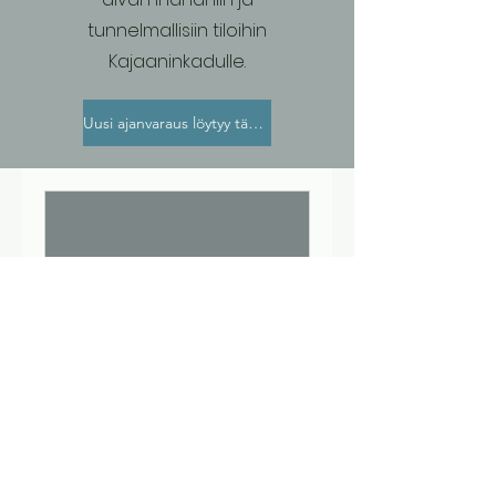
tunnelmallisiin tiloihin
Kajaaninkadulle.
Uusi ajanvaraus löytyy tästä
Ei vapaita aikoja
tällä hetkellä.
Tarkista tilanne
myöhemmin
uudelleen.