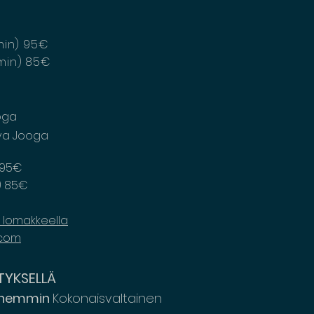
60min) 95€
60min) 85€
oga
va Jooga
) 95€
n) 85€
ä lomakkeella
.com
TYKSELLÄ
yöhemmin
Kokonaisvaltainen