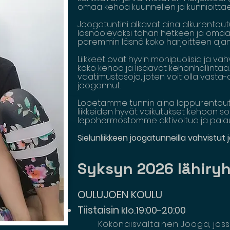
omaa kehoa kuunnellen ja kunnioitta
Joogatuntini alkavat aina alkurentou
läsnöolevaksi tähän hetkeen ja omaa
paremmin läsnä koko harjoitteen ajan
Liikkeet ovat hyvin monipuolisia ja v
koko kehoa ja lisäävät kehonhallintaa. 
vaatimustasoja, joten voit olla vasta
joogannut.
Lopetamme tunnin aina loppurentout
liikkeiden hyvät vaikutukset kehoon 
lepohermostomme aktivoitua ja palau
Sielunliikkeen joogatunneilla vahvistut
Syksyn 2026 lähir
OULUJOEN KOULU
Tiistaisin
klo.19:00-20:00
Kokonaisvaltainen Jooga, jossa