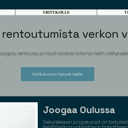
YRITYKSILLE
Y
 rentoutumista verkon vä
oogaa, rentoudu ja nauti olostasi kotona netin välityksell
Verkkokurssini löytyvät täältä
Joogaa Oulussa
Sielunliikkeen joogakurssit on tarkoite
kehittävän ja vahvistavan harjoitteen