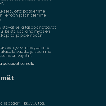
en.
tuksella, jotta pääsemme
n kehoon, jolloin olemme
.
ahvistavat sekä tasapainottavat
Liikkeistä saa aina myös eri
-alkaja tai jo pidempään
ukseen, jolloin imeytämme
solutasolle saakka ja saamme
tumisen käyntiin.
 ja palaudut samalla
yhmät
 lisätään liikkuvuutta,