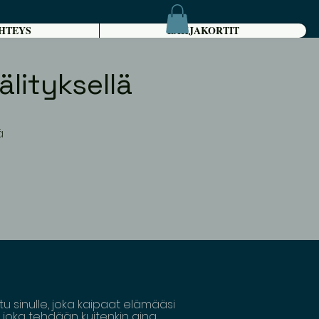
HTEYS
LAHJAKORTIT
lityksellä
ä
ttu sinulle, joka kaipaat elämääsi
, joka tehdään kuitenkin aina