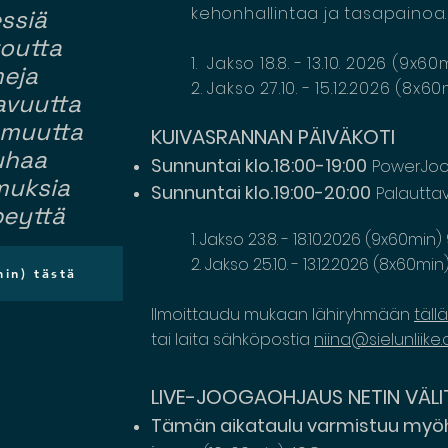
kehonhallintaa ja tasapainoa.
ssiä
outta
1. Jakso 18.8. - 13.10. 2026 (9x
eja
2. Jakso 27.10. - 15.12.2026 (8x
avuutta
omuutta
KUIVAS
RANNAN PÄIVÄKOTI
uhaa
Sunnuntai klo.18:00-19:00
PowerJo
muksia
Sunnuntai klo.19:00-20:00
Palautta
eyttä
1. Jakso 23.8. - 18.10.
2026 (9x60min
2. Jakso 25.10. - 13.12.2026 (8x60mi
in) tästä
Ilmoittaudu mukaan lähiryhmään
täll
tai laita sähköpostia
niina@sielunliike
LIVE-JOOGAOHJAUS NETIN VÄLI
Tämän aikataulu varmistuu m